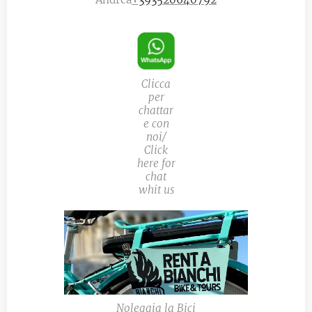
Clicca
per
chattar
e con
noi/
Click
here for
chat
whit us
Noleggia la Bici