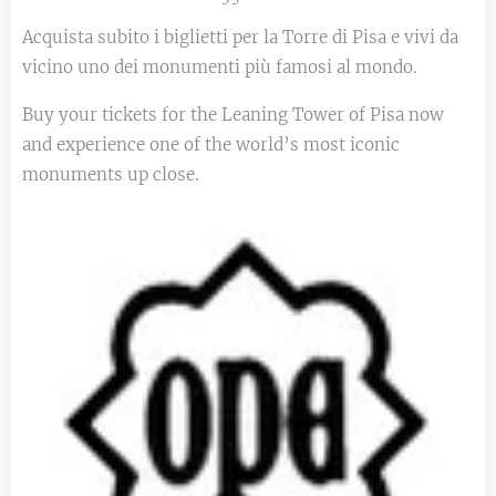
Acquista subito i biglietti per la Torre di Pisa e vivi da
vicino uno dei monumenti più famosi al mondo.
Buy your tickets for the Leaning Tower of Pisa now
and experience one of the world’s most iconic
monuments up close.