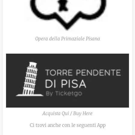
Opera della Primaziale Pisana
Acquista Qui / Buy Here
Ci trovi anche con le seguenti App