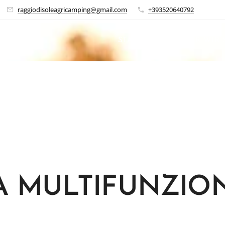
raggiodisoleagricamping@gmail.com
+393520640792
 Sole
STARTSEITE
WER WIR 
A MULTIFUNZIO