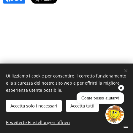
RAGGIO DI SOLE di Montalto A. e C. S.n.C. Società Agricola
Utilizziamo i cookie per consentire il corretto funzionamento
P.iva 00874810500
e la sicurezza del nostro sito web e per offrirti la migliore
Cin: IT050031B5EXIT4846
esperienza utente possibile.
Coltivati con amore dal 1984
Come posso aiutarvi
Creato con
Webnode
Cookies
Accetta solo i necessari
Accetta tutti
Sprachen
Erweiterte Einstellungen öffnen
Italiano
English
Deutsch