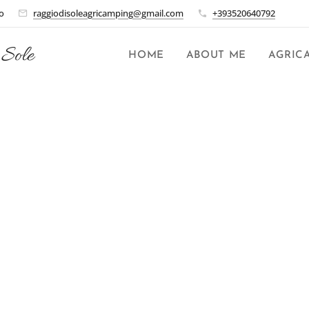
o
raggiodisoleagricamping@gmail.com
+393520640792
 Sole
HOME
ABOUT ME
AGRIC