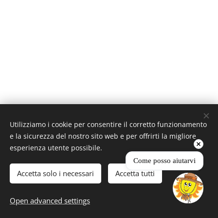
RAGGIO DI SOLE di Montalto A. e C. S.n.C. Società Agricola
Utilizziamo i cookie per consentire il corretto funzionamento
P.iva 00874810500
e la sicurezza del nostro sito web e per offrirti la migliore
Cin: IT050031B5EXIT4846
esperienza utente possibile.
Coltivati con amore dal 1984
Come posso aiutarvi
Creato con
Webnode
Cookies
Accetta solo i necessari
Accetta tutti
Languages
Open advanced settings
Italiano
English
Deutsch