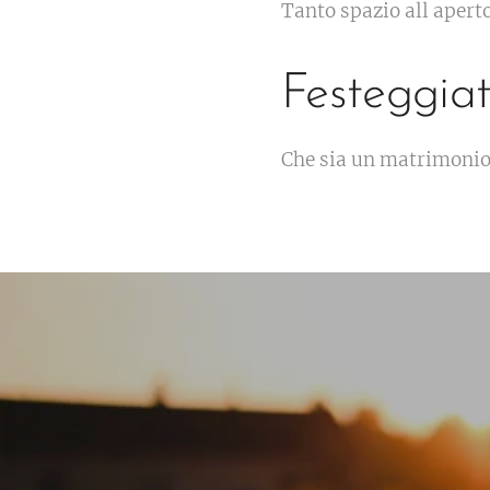
Tanto spazio all apert
Festeggiat
Che sia un matrimonio 