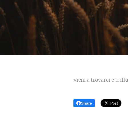
Vieni a trovarci e ti il
Share