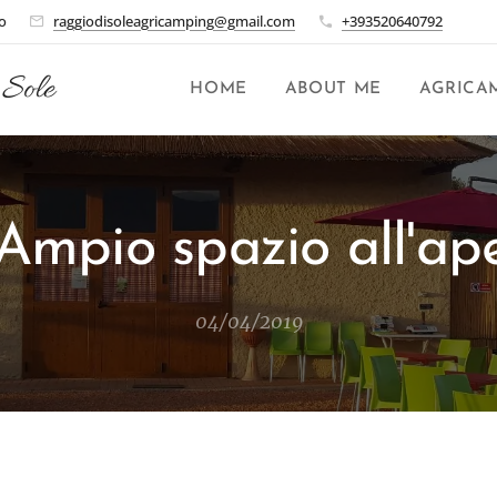
o
raggiodisoleagricamping@gmail.com
+393520640792
 Sole
HOME
ABOUT ME
AGRICA
Ampio spazio all'ap
04/04/2019