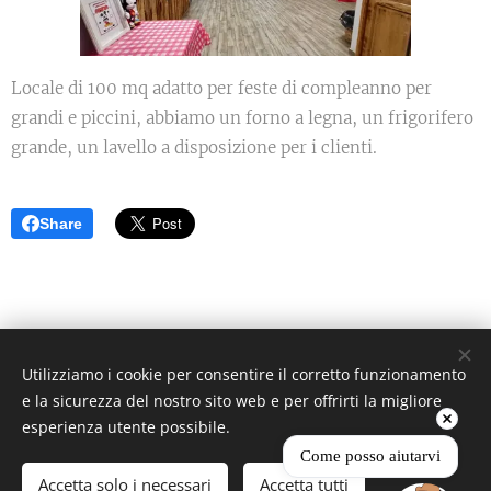
Locale di 100 mq adatto per feste di compleanno per
grandi e piccini, abbiamo un forno a legna, un frigorifero
grande, un lavello a disposizione per i clienti.
Share
RAGGIO DI SOLE di Montalto A. e C. S.n.C. Società Agricola
Utilizziamo i cookie per consentire il corretto funzionamento
P.iva 00874810500
e la sicurezza del nostro sito web e per offrirti la migliore
Cin: IT050031B5EXIT4846
esperienza utente possibile.
Coltivati con amore dal 1984
Come posso aiutarvi
Creato con
Webnode
Cookies
Accetta solo i necessari
Accetta tutti